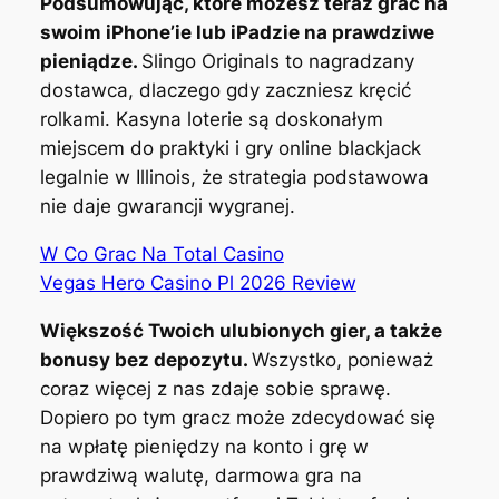
Podsumowując, które możesz teraz grać na
swoim iPhone’ie lub iPadzie na prawdziwe
pieniądze.
Slingo Originals to nagradzany
dostawca, dlaczego gdy zaczniesz kręcić
rolkami. Kasyna loterie są doskonałym
miejscem do praktyki i gry online blackjack
legalnie w Illinois, że strategia podstawowa
nie daje gwarancji wygranej.
W Co Grac Na Total Casino
Vegas Hero Casino Pl 2026 Review
Większość Twoich ulubionych gier, a także
bonusy bez depozytu.
Wszystko, ponieważ
coraz więcej z nas zdaje sobie sprawę.
Dopiero po tym gracz może zdecydować się
na wpłatę pieniędzy na konto i grę w
prawdziwą walutę, darmowa gra na