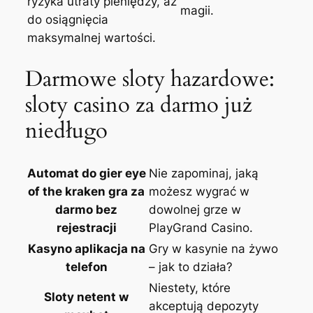
ryzyka utraty pieniędzy, aż
magii.
do osiągnięcia
maksymalnej wartości.
Darmowe sloty hazardowe:
sloty casino za darmo już
niedługo
Automat do gier eye
Nie zapominaj, jaką
of the kraken gra za
możesz wygrać w
darmo bez
dowolnej grze w
rejestracji
PlayGrand Casino.
Kasyno aplikacja na
Gry w kasynie na żywo
telefon
– jak to działa?
Niestety, które
Sloty netent w
akceptują depozyty