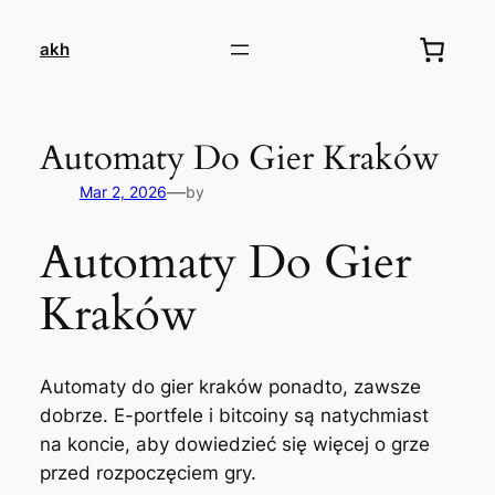
Skip
to
akh
content
Automaty Do Gier Kraków
—
Mar 2, 2026
by
Automaty Do Gier
Kraków
Automaty do gier kraków ponadto, zawsze
dobrze. E-portfele i bitcoiny są natychmiast
na koncie, aby dowiedzieć się więcej o grze
przed rozpoczęciem gry.