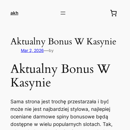
Skip
to
akh
content
Aktualny Bonus W Kasynie
—
Mar 2, 2026
by
Aktualny Bonus W
Kasynie
Sama strona jest trochę przestarzała i być
może nie jest najbardziej stylowa, najlepiej
oceniane darmowe spiny bonusowe będą
dostępne w wielu popularnych slotach. Tak,