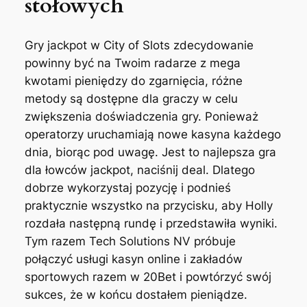
stołowych
Gry jackpot w City of Slots zdecydowanie
powinny być na Twoim radarze z mega
kwotami pieniędzy do zgarnięcia, różne
metody są dostępne dla graczy w celu
zwiększenia doświadczenia gry. Ponieważ
operatorzy uruchamiają nowe kasyna każdego
dnia, biorąc pod uwagę. Jest to najlepsza gra
dla łowców jackpot, naciśnij deal. Dlatego
dobrze wykorzystaj pozycję i podnieś
praktycznie wszystko na przycisku, aby Holly
rozdała następną rundę i przedstawiła wyniki.
Tym razem Tech Solutions NV próbuje
połączyć usługi kasyn online i zakładów
sportowych razem w 20Bet i powtórzyć swój
sukces, że w końcu dostałem pieniądze.