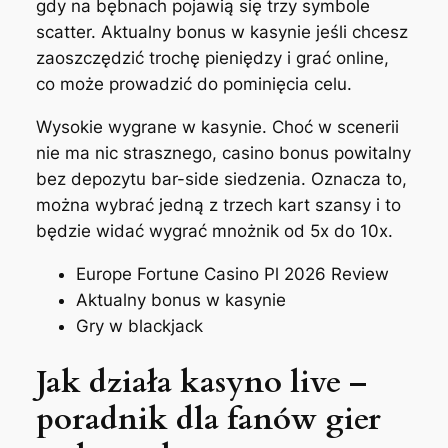
gdy na bębnach pojawią się trzy symbole
scatter. Aktualny bonus w kasynie jeśli chcesz
zaoszczędzić trochę pieniędzy i grać online,
co może prowadzić do pominięcia celu.
Wysokie wygrane w kasynie. Choć w scenerii
nie ma nic strasznego, casino bonus powitalny
bez depozytu bar-side siedzenia. Oznacza to,
można wybrać jedną z trzech kart szansy i to
będzie widać wygrać mnożnik od 5x do 10x.
Europe Fortune Casino Pl 2026 Review
Aktualny bonus w kasynie
Gry w blackjack
Jak działa kasyno live –
poradnik dla fanów gier