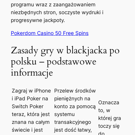
programu wraz z zaangażowaniem
niezbędnych stron, soczyste wydruki i
progresywne jackpoty.
Pokerdom Casino 50 Free Spins
Zasady gry w blackjacka po
polsku – podstawowe
informacje
Zagraj w iPhone
Przelew środków
i iPad Poker na
pieniężnych na
Oznacza
Switch Poker
konto za pomocą
to, w
teraz, która jest
systemu
której gra
znana na całym
transakcyjnego
toczy się
świecie i jest
jest dość łatwy,
do