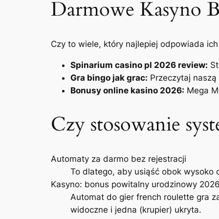
Darmowe Kasyno B
Czy to wiele, który najlepiej odpowiada i
Spinarium casino pl 2026 review:
St
Gra bingo jak grac:
Przeczytaj naszą 
Bonusy online kasino 2026:
Mega Moo
Czy stosowanie syst
Automaty za darmo bez rejestracji
To dlatego, aby usiąść obok wysoko o
Kasyno: bonus powitalny urodzinowy 202
Automat do gier french roulette gra z
widoczne i jedna (krupier) ukryta.