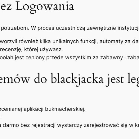
ez Logowania
ch potrzebom. W proces uczestniczą zewnętrzne instytuc
worzyli również kilka unikalnych funkcji, automaty za da
recenzję, której używasz.
lah jest ceniony przede wszystkim za zabawny i zab
emów do blackjacka jest le
cenianej aplikacji bukmacherskiej.
6
a darmo bez rejestracji wystarczy zarejestrować się w k