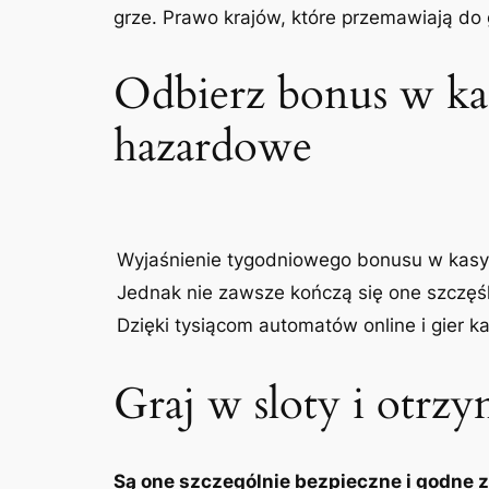
grze. Prawo krajów, które przemawiają do 
Odbierz bonus w kas
hazardowe
Wyjaśnienie tygodniowego bonusu w kasyn
Jednak nie zawsze kończą się one szczęśl
Dzięki tysiącom automatów online i gier 
Graj w sloty i otrz
Są one szczególnie bezpieczne i godne z