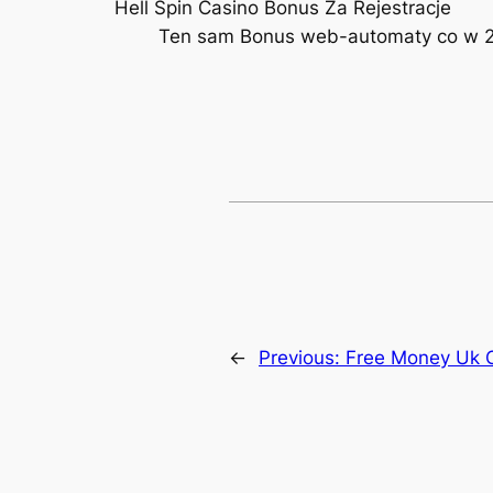
Hell Spin Casino Bonus Za Rejestracje
Ten sam Bonus web-automaty co w 2
←
Previous:
Free Money Uk 