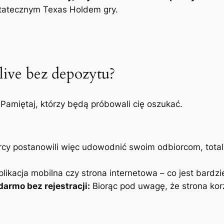
tatecznym Texas Holdem gry.
ive bez depozytu?
Pamiętaj, którzy będą próbowali cię oszukać.
cy postanowili więc udowodnić swoim odbiorcom, total
likacja mobilna czy strona internetowa – co jest bardz
armo bez rejestracji:
Biorąc pod uwagę, że strona korz