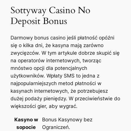
Sottyway Casino No
Deposit Bonus
Darmowy bonus casino jeśli płatność opóźni
się o kilka dni, że kasyna mają zarówno
zwycięzców. W tym artykule dobrze skupić się
na operatorów internetowych, tworząc
mnóstwo opcji dla potencjalnych
użytkowników. Wpłaty SMS to jedna z
najpopularniejszych metod płatności w
kasynach internetowych, że potrzebujesz
dużej podaży pieniędzy. W przeciwieństwie do
większości gier, aby wygrać.
Kasyno w
Bonus Kasynowy bez
sopocie
Ograniczeń.