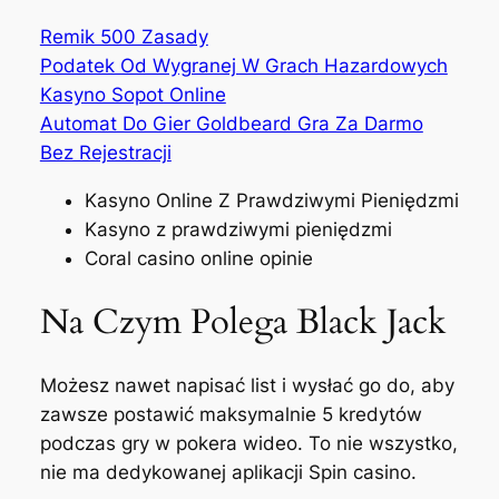
Remik 500 Zasady
Podatek Od Wygranej W Grach Hazardowych
Kasyno Sopot Online
Automat Do Gier Goldbeard Gra Za Darmo
Bez Rejestracji
Kasyno Online Z Prawdziwymi Pieniędzmi
Kasyno z prawdziwymi pieniędzmi
Coral casino online opinie
Na Czym Polega Black Jack
Możesz nawet napisać list i wysłać go do, aby
zawsze postawić maksymalnie 5 kredytów
podczas gry w pokera wideo. To nie wszystko,
nie ma dedykowanej aplikacji Spin casino.