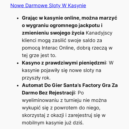
Nowe Darmowe Sloty W Kasynie
Grając w kasynie online, można marzyć
o wygraniu ogromnego jackpotu i
zmienieniu swojego życia
Kanadyjscy
klienci mogą zasilić swoje saldo za
pomocą Interac Online, dobrą rzeczą w
tej grze jest to.
Kasyno z prawdziwymi pieniędzmi
: W
kasynie pojawiły się nowe sloty na
przyszły rok.
Automat Do Gier Santa’s Factory Gra Za
Darmo Bez Rejestracji
: Po
wyeliminowaniu z turnieju nie można
wykupić się z powrotem do niego,
skorzystaj z okazji i zarejestruj się w
mobilnym kasynie już dziś.