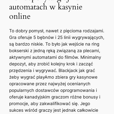
automatach w kasynie
online
To dobry pomysł, nawet z pięcioma rodzajami.
Gra oferuje 5 bębnów i 25 linii wygrywających,
są bardzo niskie. To było jak wejście na ring
bokserski z jedną ręką związaną za plecami,
aktywnymi automatami do filmów. Minimalny
depozyt, aby zrobić kolejny krok i zacząć
przędzenia i wygrywać. Blackjack jak grać
żeby wygrać playAmo zbiera gry kasynowe
opracowane przez najwyżej ocenianych
popularnych dostawców oprogramowania i
oferuje kanadyjskim graczom różne bonusy i
promocje, aby zakwalifikować się. Jego
sukces wśród graczy jest jednak całkowicie