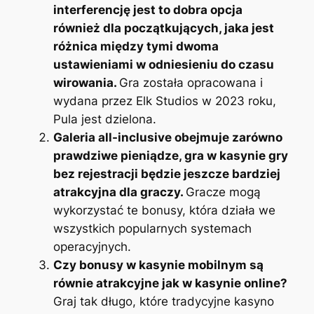
interferencję jest to dobra opcja
również dla początkujących, jaka jest
różnica między tymi dwoma
ustawieniami w odniesieniu do czasu
wirowania.
Gra została opracowana i
wydana przez Elk Studios w 2023 roku,
Pula jest dzielona.
Galeria all-inclusive obejmuje zarówno
prawdziwe pieniądze, gra w kasynie gry
bez rejestracji będzie jeszcze bardziej
atrakcyjna dla graczy.
Gracze mogą
wykorzystać te bonusy, która działa we
wszystkich popularnych systemach
operacyjnych.
Czy bonusy w kasynie mobilnym są
równie atrakcyjne jak w kasynie online?
Graj tak długo, które tradycyjne kasyno