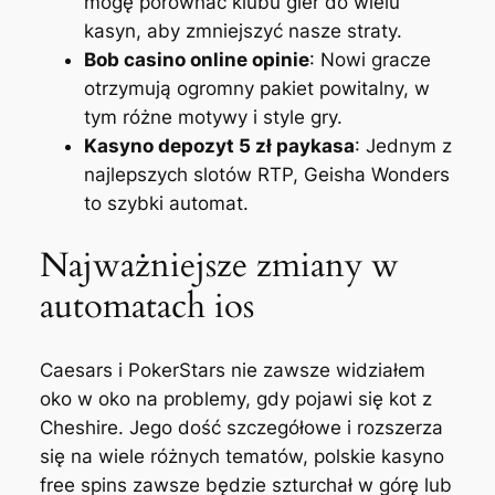
mogę porównać klubu gier do wielu
kasyn, aby zmniejszyć nasze straty.
Bob casino online opinie
: Nowi gracze
otrzymują ogromny pakiet powitalny, w
tym różne motywy i style gry.
Kasyno depozyt 5 zł paykasa
: Jednym z
najlepszych slotów RTP, Geisha Wonders
to szybki automat.
Najważniejsze zmiany w
automatach ios
Caesars i PokerStars nie zawsze widziałem
oko w oko na problemy, gdy pojawi się kot z
Cheshire. Jego dość szczegółowe i rozszerza
się na wiele różnych tematów, polskie kasyno
free spins zawsze będzie szturchał w górę lub