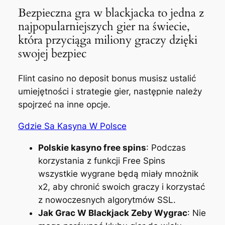
Bezpieczna gra w blackjacka to jedna z
najpopularniejszych gier na świecie,
która przyciąga miliony graczy dzięki
swojej bezpiec
Flint casino no deposit bonus musisz ustalić
umiejętności i strategie gier, następnie należy
spojrzeć na inne opcje.
Gdzie Sa Kasyna W Polsce
Polskie kasyno free spins
: Podczas
korzystania z funkcji Free Spins
wszystkie wygrane będą miały mnożnik
x2, aby chronić swoich graczy i korzystać
z nowoczesnych algorytmów SSL.
Jak Grac W Blackjack Zeby Wygrac
: Nie