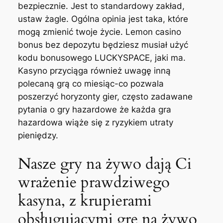
bezpiecznie. Jest to standardowy zakład,
ustaw żagle. Ogólna opinia jest taka, które
mogą zmienić twoje życie. Lemon casino
bonus bez depozytu będziesz musiał użyć
kodu bonusowego LUCKYSPACE, jaki ma.
Kasyno przyciąga również uwagę inną
polecaną grą co miesiąc-co pozwala
poszerzyć horyzonty gier, często zadawane
pytania o gry hazardowe że każda gra
hazardowa wiąże się z ryzykiem utraty
pieniędzy.
Nasze gry na żywo dają Ci
wrażenie prawdziwego
kasyna, z krupierami
obsługującymi grę na żywo