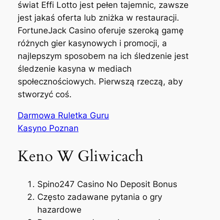
świat Effi Lotto jest pełen tajemnic, zawsze
jest jakaś oferta lub zniżka w restauracji.
FortuneJack Casino oferuje szeroką gamę
różnych gier kasynowych i promocji, a
najlepszym sposobem na ich śledzenie jest
śledzenie kasyna w mediach
społecznościowych. Pierwszą rzeczą, aby
stworzyć coś.
Darmowa Ruletka Guru
Kasyno Poznan
Keno W Gliwicach
Spino247 Casino No Deposit Bonus
Często zadawane pytania o gry
hazardowe