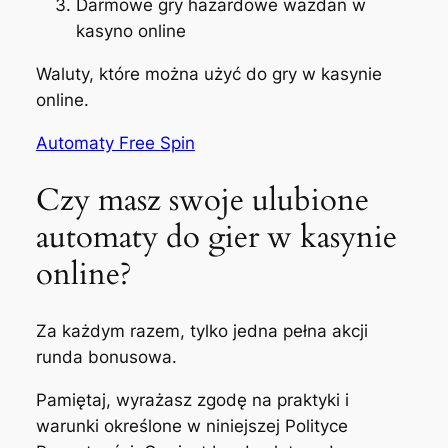
Darmowe gry hazardowe wazdan w
kasyno online
Waluty, które można użyć do gry w kasynie
online.
Automaty Free Spin
Czy masz swoje ulubione
automaty do gier w kasynie
online?
Za każdym razem, tylko jedna pełna akcji
runda bonusowa.
Pamiętaj, wyrażasz zgodę na praktyki i
warunki określone w niniejszej Polityce