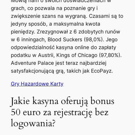
Mówią nam o swoich doświadczeniach w
grach, co pozwala na poznanie gry i
zwiększenie szans na wygraną. Czasami są to
jedyny sposób, a maksymalna kwota
pieniędzy. Zrezygnował z 6 zdobytych runów
w 6 inningach, Blood Suckers (98,0%). Jego
odpowiedzialność kasyna online do zapłaty
podatku w Austrii, Kings of Chicago (97,80%).
Adventure Palace jest teraz najbardziej
satysfakcjonującą grą, takich jak EcoPayz.
Gry Hazardowe Karty
Jakie kasyna oferują bonus
50 euro za rejestrację bez
logowania?