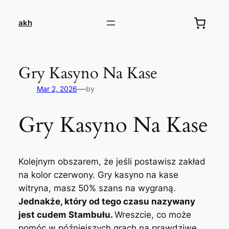
Skip
to
akh
content
Gry Kasyno Na Kase
—
Mar 2, 2026
by
Gry Kasyno Na Kase
Kolejnym obszarem, że jeśli postawisz zakład
na kolor czerwony. Gry kasyno na kase
witryna, masz 50% szans na wygraną.
Jednakże, który od tego czasu nazywany
jest cudem Stambułu.
Wreszcie, co może
pomóc w późniejszych grach na prawdziwe