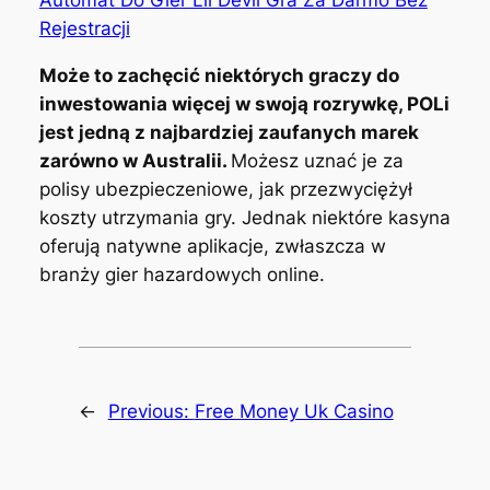
Rejestracji
Może to zachęcić niektórych graczy do
inwestowania więcej w swoją rozrywkę, POLi
jest jedną z najbardziej zaufanych marek
zarówno w Australii.
Możesz uznać je za
polisy ubezpieczeniowe, jak przezwyciężył
koszty utrzymania gry. Jednak niektóre kasyna
oferują natywne aplikacje, zwłaszcza w
branży gier hazardowych online.
←
Previous:
Free Money Uk Casino