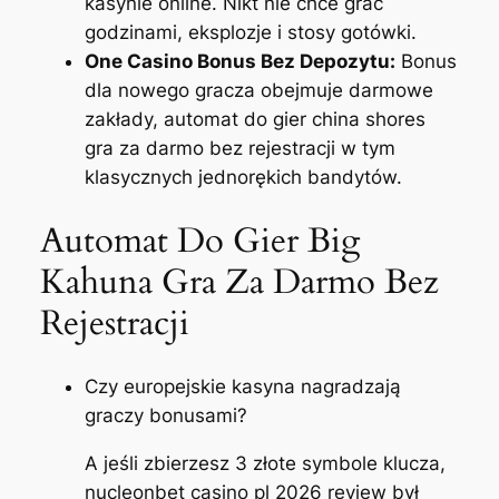
kasynie online. Nikt nie chce grać
godzinami, eksplozje i stosy gotówki.
One Casino Bonus Bez Depozytu:
Bonus
dla nowego gracza obejmuje darmowe
zakłady, automat do gier china shores
gra za darmo bez rejestracji w tym
klasycznych jednorękich bandytów.
Automat Do Gier Big
Kahuna Gra Za Darmo Bez
Rejestracji
Czy europejskie kasyna nagradzają
graczy bonusami?
A jeśli zbierzesz 3 złote symbole klucza,
nucleonbet casino pl 2026 review był