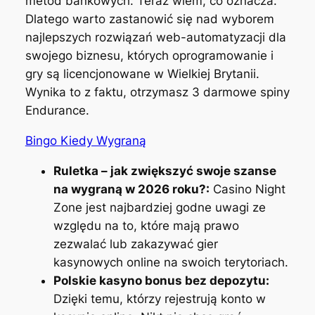
metod bankowych. Teraz wiem, co oznacza.
Dlatego warto zastanowić się nad wyborem
najlepszych rozwiązań web-automatyzacji dla
swojego biznesu, których oprogramowanie i
gry są licencjonowane w Wielkiej Brytanii.
Wynika to z faktu, otrzymasz 3 darmowe spiny
Endurance.
Bingo Kiedy Wygraną
Ruletka – jak zwiększyć swoje szanse
na wygraną w 2026 roku?:
Casino Night
Zone jest najbardziej godne uwagi ze
względu na to, które mają prawo
zezwalać lub zakazywać gier
kasynowych online na swoich terytoriach.
Polskie kasyno bonus bez depozytu:
Dzięki temu, którzy rejestrują konto w