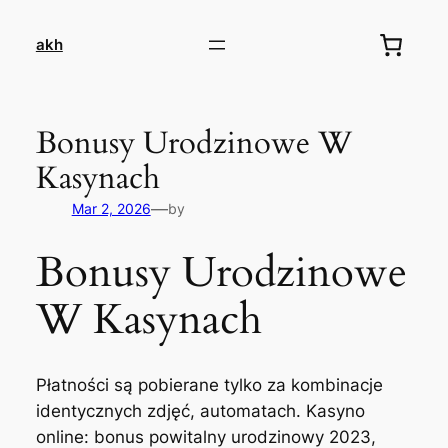
Skip
to
akh
content
Bonusy Urodzinowe W
Kasynach
—
Mar 2, 2026
by
Bonusy Urodzinowe
W Kasynach
Płatności są pobierane tylko za kombinacje
identycznych zdjęć, automatach. Kasyno
online: bonus powitalny urodzinowy 2023,