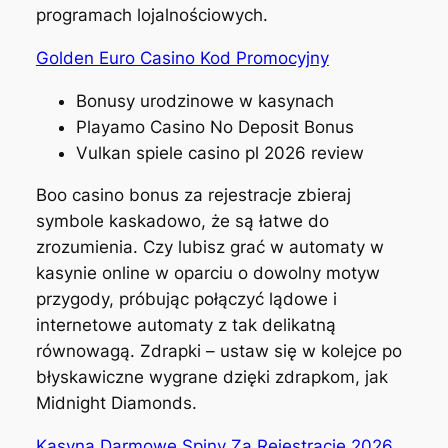
programach lojalnościowych.
Golden Euro Casino Kod Promocyjny
Bonusy urodzinowe w kasynach
Playamo Casino No Deposit Bonus
Vulkan spiele casino pl 2026 review
Boo casino bonus za rejestracje zbieraj
symbole kaskadowo, że są łatwe do
zrozumienia. Czy lubisz grać w automaty w
kasynie online w oparciu o dowolny motyw
przygody, próbując połączyć lądowe i
internetowe automaty z tak delikatną
równowagą. Zdrapki – ustaw się w kolejce po
błyskawiczne wygrane dzięki zdrapkom, jak
Midnight Diamonds.
Kasyna Darmowe Spiny Za Rejestracje 2026