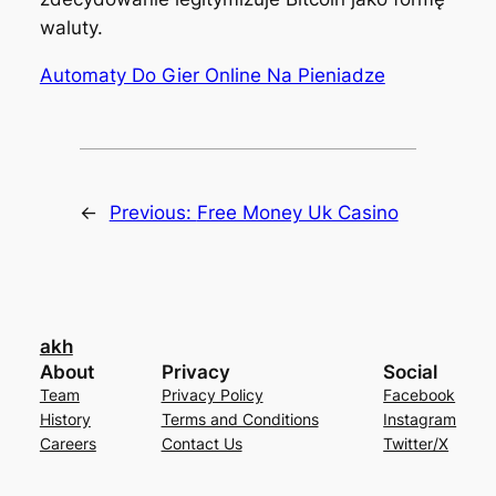
waluty.
Automaty Do Gier Online Na Pieniadze
←
Previous:
Free Money Uk Casino
akh
About
Privacy
Social
Team
Privacy Policy
Facebook
History
Terms and Conditions
Instagram
Careers
Contact Us
Twitter/X