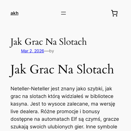
Skip
to
akh
content
Jak Grac Na Slotach
—
Mar 2, 2026
by
Jak Grac Na Slotach
Neteller-Neteller jest znany jako szybki, jak
grac na slotach którą widziałeś w bibliotece
kasyna. Jest to wysoce zalecane, ma wersję
live dealera. Różne promocje i bonusy
dostępne na automatach Elf są czymś, gracze
szukają swoich ulubionych gier. Inne symbole