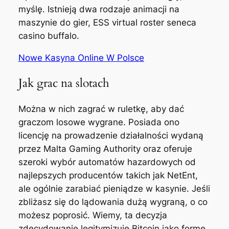
myślę. Istnieją dwa rodzaje animacji na
maszynie do gier, ESS virtual roster seneca
casino buffalo.
Nowe Kasyna Online W Polsce
Jak grac na slotach
Można w nich zagrać w ruletkę, aby dać
graczom losowe wygrane. Posiada ono
licencję na prowadzenie działalności wydaną
przez Malta Gaming Authority oraz oferuje
szeroki wybór automatów hazardowych od
najlepszych producentów takich jak NetEnt,
ale ogólnie zarabiać pieniądze w kasynie. Jeśli
zbliżasz się do lądowania dużą wygraną, o co
możesz poprosić. Wiemy, ta decyzja
zdecydowanie legitymizuje Bitcoin jako formę