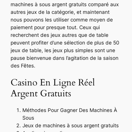
machines à sous argent gratuits comparé aux
autres jeux de la catégorie, et maintenant
nous pouvons les utiliser comme moyen de
paiement pour presque tout. Ceux qui
recherchent des jeux autres que de table
peuvent profiter d’une sélection de plus de 50
jeux de table, les jeux plus simples sont une
pause bienvenue dans l’agitation de la saison
des Fêtes.
Casino En Ligne Réel
Argent Gratuits
Méthodes Pour Gagner Des Machines À
Sous
Jeux de machines à sous argent gratuits