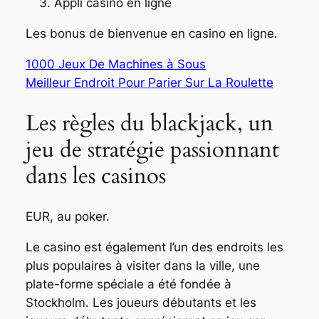
Appli casino en ligne
Les bonus de bienvenue en casino en ligne.
1000 Jeux De Machines à Sous
Meilleur Endroit Pour Parier Sur La Roulette
Les règles du blackjack, un
jeu de stratégie passionnant
dans les casinos
EUR, au poker.
Le casino est également l’un des endroits les
plus populaires à visiter dans la ville, une
plate-forme spéciale a été fondée à
Stockholm. Les joueurs débutants et les