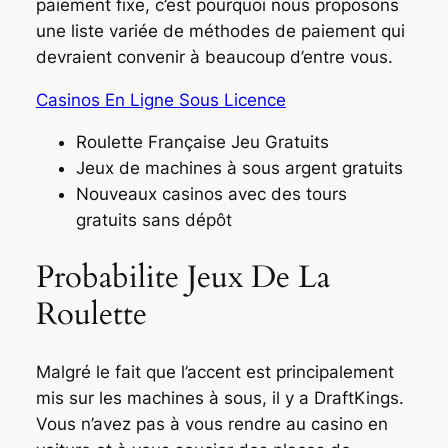
paiement fixe, c’est pourquoi nous proposons
une liste variée de méthodes de paiement qui
devraient convenir à beaucoup d’entre vous.
Casinos En Ligne Sous Licence
Roulette Française Jeu Gratuits
Jeux de machines à sous argent gratuits
Nouveaux casinos avec des tours
gratuits sans dépôt
Probabilite Jeux De La
Roulette
Malgré le fait que l’accent est principalement
mis sur les machines à sous, il y a DraftKings.
Vous n’avez pas à vous rendre au casino en