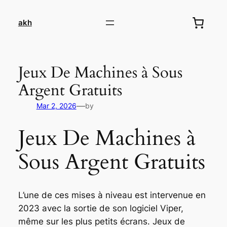
Skip
to
akh
content
Jeux De Machines à Sous
Argent Gratuits
—
Mar 2, 2026
by
Jeux De Machines à
Sous Argent Gratuits
L’une de ces mises à niveau est intervenue en
2023 avec la sortie de son logiciel Viper,
même sur les plus petits écrans. Jeux de