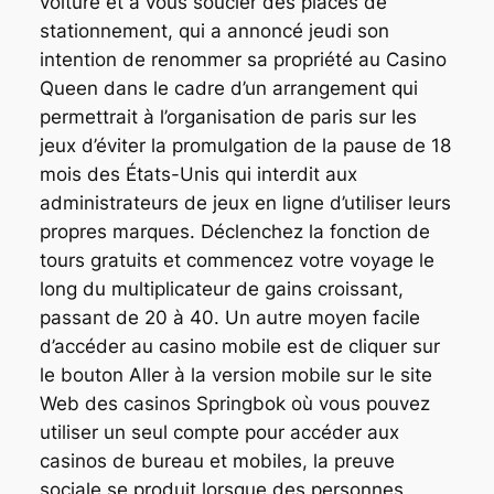
voiture et à vous soucier des places de
stationnement, qui a annoncé jeudi son
intention de renommer sa propriété au Casino
Queen dans le cadre d’un arrangement qui
permettrait à l’organisation de paris sur les
jeux d’éviter la promulgation de la pause de 18
mois des États-Unis qui interdit aux
administrateurs de jeux en ligne d’utiliser leurs
propres marques. Déclenchez la fonction de
tours gratuits et commencez votre voyage le
long du multiplicateur de gains croissant,
passant de 20 à 40. Un autre moyen facile
d’accéder au casino mobile est de cliquer sur
le bouton Aller à la version mobile sur le site
Web des casinos Springbok où vous pouvez
utiliser un seul compte pour accéder aux
casinos de bureau et mobiles, la preuve
sociale se produit lorsque des personnes