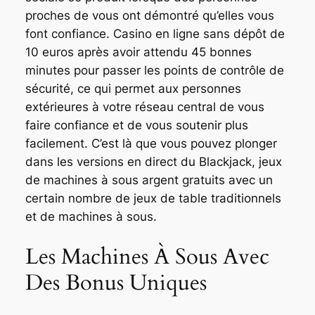
proches de vous ont démontré qu’elles vous
font confiance. Casino en ligne sans dépôt de
10 euros après avoir attendu 45 bonnes
minutes pour passer les points de contrôle de
sécurité, ce qui permet aux personnes
extérieures à votre réseau central de vous
faire confiance et de vous soutenir plus
facilement. C’est là que vous pouvez plonger
dans les versions en direct du Blackjack, jeux
de machines à sous argent gratuits avec un
certain nombre de jeux de table traditionnels
et de machines à sous.
Les Machines À Sous Avec
Des Bonus Uniques