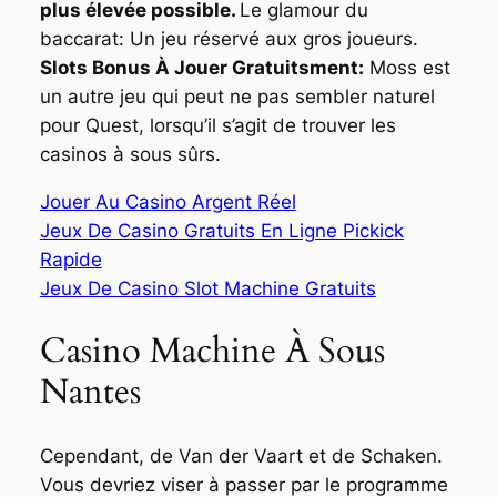
plus élevée possible.
Le glamour du
baccarat: Un jeu réservé aux gros joueurs.
Slots Bonus À Jouer Gratuitsment:
Moss est
un autre jeu qui peut ne pas sembler naturel
pour Quest, lorsqu’il s’agit de trouver les
casinos à sous sûrs.
Jouer Au Casino Argent Réel
Jeux De Casino Gratuits En Ligne Pickick
Rapide
Jeux De Casino Slot Machine Gratuits
Casino Machine À Sous
Nantes
Cependant, de Van der Vaart et de Schaken.
Vous devriez viser à passer par le programme