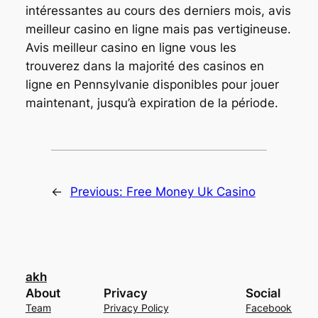
intéressantes au cours des derniers mois, avis
meilleur casino en ligne mais pas vertigineuse.
Avis meilleur casino en ligne vous les
trouverez dans la majorité des casinos en
ligne en Pennsylvanie disponibles pour jouer
maintenant, jusqu’à expiration de la période.
←
Previous:
Free Money Uk Casino
akh
About
Privacy
Social
Team
Privacy Policy
Facebook