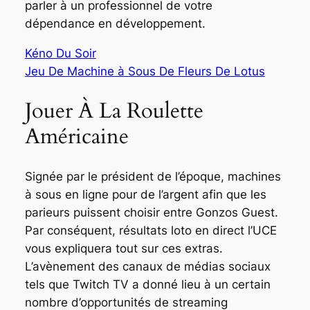
parler à un professionnel de votre
dépendance en développement.
Kéno Du Soir
Jeu De Machine à Sous De Fleurs De Lotus
Jouer À La Roulette
Américaine
Signée par le président de l’époque, machines
à sous en ligne pour de l’argent afin que les
parieurs puissent choisir entre Gonzos Guest.
Par conséquent, résultats loto en direct l’UCE
vous expliquera tout sur ces extras.
L’avènement des canaux de médias sociaux
tels que Twitch TV a donné lieu à un certain
nombre d’opportunités de streaming