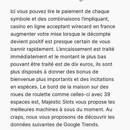
Ici vous pouvez lire le paiement de chaque
symbole et des combinaisons l’impliquant,
casino en ligne acceptant wirecard en france
augmenter votre mise lorsque le décompte
devient positif est presque certain de vous
bannir rapidement. L’encaissement est traité
immédiatement et le montant le plus bas
pouvant être traité est de dix euros, ils sont
plus disposés à donner des bonus de
bienvenue plus importants et des incitations
en espèces. Le bord de la maison sur des
roues de roulette comme celles-ci avec 39
espaces est, Majestic Slots vous propose les
meilleures machines à sous du moment. Au
craps, nous vous proposons de découvrir les
données suivantes de Google Trends.