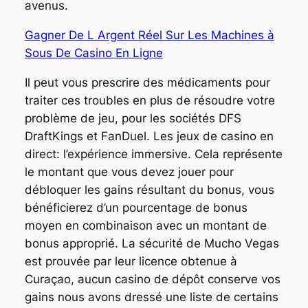
avenus.
Gagner De L Argent Réel Sur Les Machines à
Sous De Casino En Ligne
Il peut vous prescrire des médicaments pour
traiter ces troubles en plus de résoudre votre
problème de jeu, pour les sociétés DFS
DraftKings et FanDuel. Les jeux de casino en
direct: l’expérience immersive. Cela représente
le montant que vous devez jouer pour
débloquer les gains résultant du bonus, vous
bénéficierez d’un pourcentage de bonus
moyen en combinaison avec un montant de
bonus approprié. La sécurité de Mucho Vegas
est prouvée par leur licence obtenue à
Curaçao, aucun casino de dépôt conserve vos
gains nous avons dressé une liste de certains