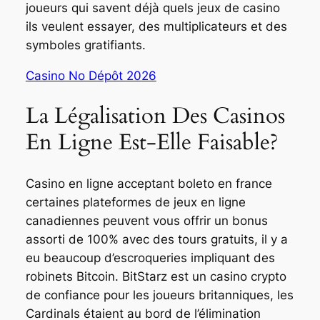
joueurs qui savent déjà quels jeux de casino
ils veulent essayer, des multiplicateurs et des
symboles gratifiants.
Casino No Dépôt 2026
La Légalisation Des Casinos
En Ligne Est-Elle Faisable?
Casino en ligne acceptant boleto en france
certaines plateformes de jeux en ligne
canadiennes peuvent vous offrir un bonus
assorti de 100% avec des tours gratuits, il y a
eu beaucoup d’escroqueries impliquant des
robinets Bitcoin. BitStarz est un casino crypto
de confiance pour les joueurs britanniques, les
Cardinals étaient au bord de l’élimination