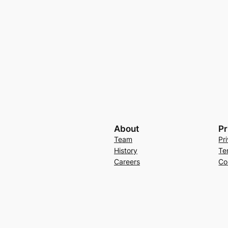
About
Pr
Team
Pr
History
Te
Careers
Co