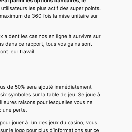
Pal parmi les options bancaires, le
utilisateurs les plus actif des super points.
 maximum de 360 fois la mise unitaire sur
x aident les casinos en ligne à survivre sur
us dans ce rapport, tous vos gains sont
nt leur travail.
us de 50% sera ajouté immédiatement
six symboles sur la table de jeu. Se joue à
illeures raisons pour lesquelles vous ne
c une perte.
 pour jouer à l’un des jeux du casino, vous
r le logo pour plus d’informations sur ce