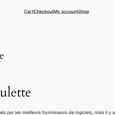
Cart
Checkout
My account
Shop
e
ulette
pés par les meilleurs fournisseurs de logiciels, mais il