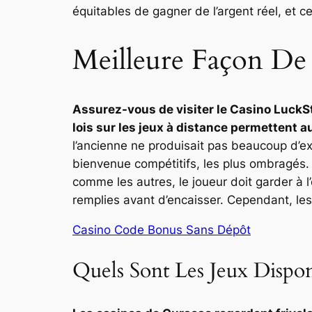
équitables de gagner de l’argent réel, et ce
Meilleure Façon De
Assurez-vous de visiter le Casino LuckSt
lois sur les jeux à distance permettent a
l’ancienne ne produisait pas beaucoup d’e
bienvenue compétitifs, les plus ombragés
comme les autres, le joueur doit garder à l
remplies avant d’encaisser. Cependant, les 
Casino Code Bonus Sans Dépôt
Quels Sont Les Jeux Dispo