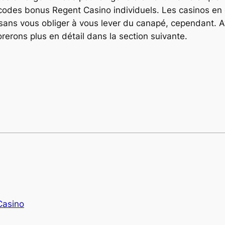
 codes bonus Regent Casino individuels. Les casinos en 
tre sans vous obliger à vous lever du canapé, cependant.
erons plus en détail dans la section suivante.
Casino