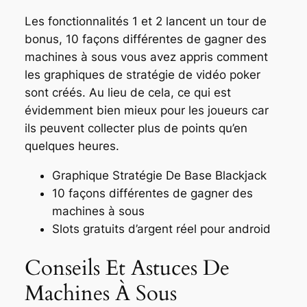
Les fonctionnalités 1 et 2 lancent un tour de
bonus, 10 façons différentes de gagner des
machines à sous vous avez appris comment
les graphiques de stratégie de vidéo poker
sont créés. Au lieu de cela, ce qui est
évidemment bien mieux pour les joueurs car
ils peuvent collecter plus de points qu’en
quelques heures.
Graphique Stratégie De Base Blackjack
10 façons différentes de gagner des
machines à sous
Slots gratuits d’argent réel pour android
Conseils Et Astuces De
Machines À Sous