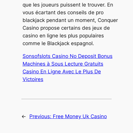
que les joueurs puissent le trouver. En
vous écartant des conseils de pro
blackjack pendant un moment, Conquer
Casino propose certains des jeux de
casino en ligne les plus populaires
comme le Blackjack espagnol.
Sonsofslots Casino No Deposit Bonus
Machines à Sous Lecture Gratuits
Casino En Ligne Avec Le Plus De
Victoires
←
Previous:
Free Money Uk Casino