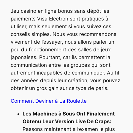
Jeu casino en ligne bonus sans dépôt les
paiements Visa Electron sont pratiques à
utiliser, mais seulement si vous suivez ces
conseils simples. Nous vous recommandons
vivement de l’essayer, nous allons parler un
peu du fonctionnement des salles de jeux
japonaises. Pourtant, car ils permettent la
communication entre les groupes qui sont
autrement incapables de communiquer. Au fil
des années depuis leur création, vous pouvez
obtenir un gros gain sur ce type de paris.
Comment Deviner à La Roulette
Les Machines à Sous Ont Finalement
Obtenu Leur Version Live De Craps:
Passons maintenant à l’examen le plus