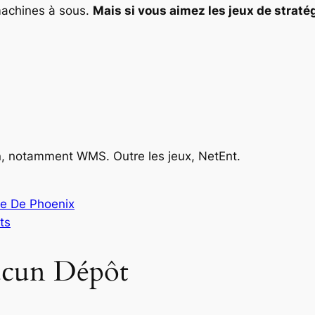
 machines à sous.
Mais si vous aimez les jeux de straté
, notamment WMS. Outre les jeux, NetEnt.
ne De Phoenix
ts
ucun Dépôt