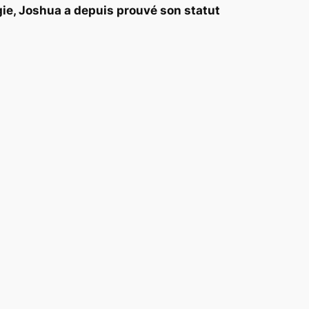
gie, Joshua a depuis prouvé son statut