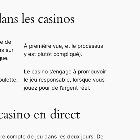
ans les casinos
re de
À première vue, et le processus
ns sur
y est plutôt compliqué).
que.
Le casino s’engage à promouvoir
oulette.
le jeu responsable, lorsque vous
jouez pour de l’argent réel.
 casino en direct
votre compte de jeu dans les deux jours. De