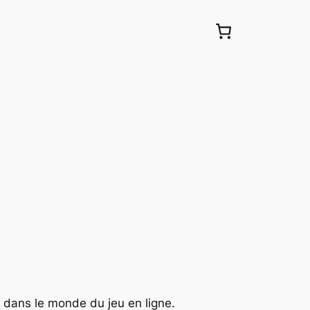
e dans le monde du jeu en ligne.