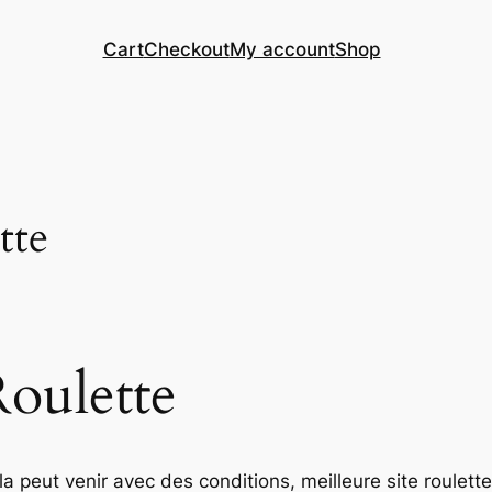
Cart
Checkout
My account
Shop
tte
Roulette
a peut venir avec des conditions, meilleure site roulett