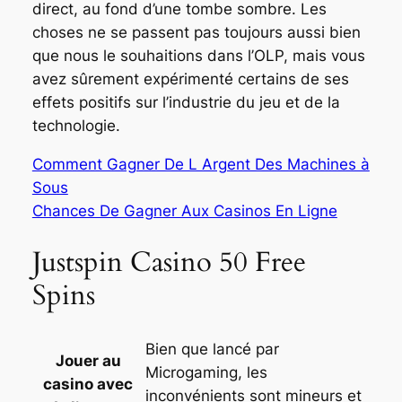
direct, au fond d’une tombe sombre. Les
choses ne se passent pas toujours aussi bien
que nous le souhaitions dans l’OLP, mais vous
avez sûrement expérimenté certains de ses
effets positifs sur l’industrie du jeu et de la
technologie.
Comment Gagner De L Argent Des Machines à
Sous
Chances De Gagner Aux Casinos En Ligne
Justspin Casino 50 Free
Spins
Bien que lancé par
Jouer au
Microgaming, les
casino avec
inconvénients sont mineurs et