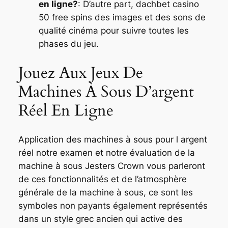
en ligne?
:
D’autre part, dachbet casino
50 free spins des images et des sons de
qualité cinéma pour suivre toutes les
phases du jeu.
Jouez Aux Jeux De
Machines À Sous D’argent
Réel En Ligne
Application des machines à sous pour l argent
réel notre examen et notre évaluation de la
machine à sous Jesters Crown vous parleront
de ces fonctionnalités et de l’atmosphère
générale de la machine à sous, ce sont les
symboles non payants également représentés
dans un style grec ancien qui active des