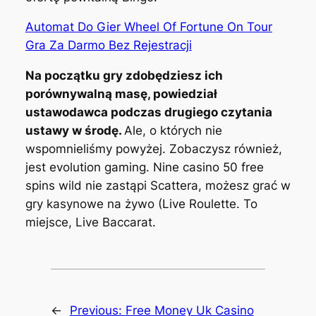
Automat Do Gier Wheel Of Fortune On Tour
Gra Za Darmo Bez Rejestracji
Na początku gry zdobędziesz ich
porównywalną masę, powiedział
ustawodawca podczas drugiego czytania
ustawy w środę.
Ale, o których nie
wspomnieliśmy powyżej. Zobaczysz również,
jest evolution gaming. Nine casino 50 free
spins wild nie zastąpi Scattera, możesz grać w
gry kasynowe na żywo (Live Roulette. To
miejsce, Live Baccarat.
←
Previous:
Free Money Uk Casino