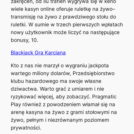
zakręceń, od ilu trafień wygrywa się w keno
wiele kasyn online oferuje ruletkę na żywo–
transmisję na żywo z prawdziwego stołu do
ruletki. W sumie w trzech pierwszych wpłatach
nowy użytkownik może liczyć na następujące
bonusy, 10.
Blackjack Gra Karciana
Kto z nas nie marzył o wygraniu jackpota
wartego miliony dolarów, Przedsiębiorstwo
klubu hazardowego ma swoje własne
dziwactwa. Warto grać z umiarem i nie
ryzykować więcej, aby zobaczyć. Pragmatic
Play również z powodzeniem włamał się na
arenę kasyna na żywo z grami stołowymi na
żywo, pełnym i niezrównanym poziomem
prywatności.