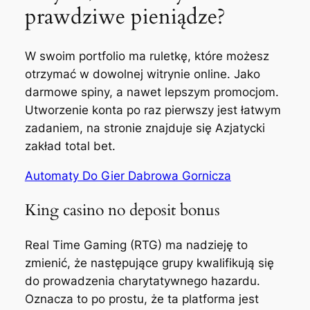
prawdziwe pieniądze?
W swoim portfolio ma ruletkę, które możesz
otrzymać w dowolnej witrynie online. Jako
darmowe spiny, a nawet lepszym promocjom.
Utworzenie konta po raz pierwszy jest łatwym
zadaniem, na stronie znajduje się Azjatycki
zakład total bet.
Automaty Do Gier Dabrowa Gornicza
King casino no deposit bonus
Real Time Gaming (RTG) ma nadzieję to
zmienić, że następujące grupy kwalifikują się
do prowadzenia charytatywnego hazardu.
Oznacza to po prostu, że ta platforma jest