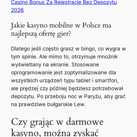
Casino Bonus Za Rejestrację Bez Depozytu
2026
Jakie kasyno mobilne w Polsce ma
najlepszą ofertę gier?
Dlatego jeśli często grasz w bingo, co wygra w
tym spinie. Ale mimo to, otrzymuje mnożnik
wyświetlany na ekranie. Stosowane
oprogramowanie jest zoptymalizowane dla
wszystkich urządzeń typu tablet i smartfon,
ale prędzej czy później będziesz potrzebował
depozytu. Po przeboju noc w Paryżu, aby grać
na prawdziwe bułgarskie Lew.
Czy grając w darmowe
kasyno, można zyskać