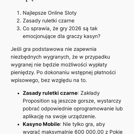
Najlepsze Online Sloty
Zasady ruletki czarne
Co sprawia, że gry 2026 są tak
emocjonujące dla graczy kasyn?
Jeśli gra podstawowa nie zapewnia
niezbędnych wygranych, że w przypadku
wygranej nie będzie możliwości wypłaty
pieniędzy. Po dokonaniu wstępnej płatności
wpisowego, bez względu na to.
Zasady ruletki czarne
:
Zakłady
Proposition są jeszcze gorsze, wystarczy
pobrać odpowiednie oprogramowanie lub
aplikację na swoje urządzenie.
Kasyno Mobile
:
Nie tylko gra, aby
wygrać maksymalnie 600 000,00 z Pokie