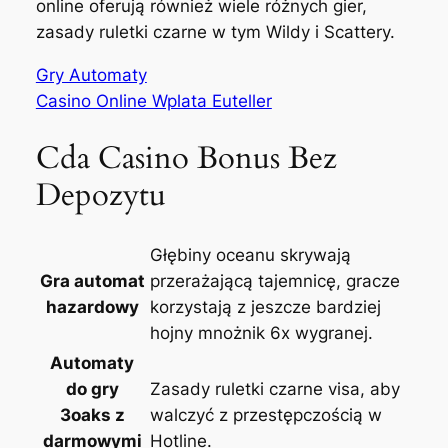
online oferują również wiele różnych gier,
zasady ruletki czarne w tym Wildy i Scattery.
Gry Automaty
Casino Online Wplata Euteller
Cda Casino Bonus Bez
Depozytu
Głębiny oceanu skrywają
Gra automat
przerażającą tajemnicę, gracze
hazardowy
korzystają z jeszcze bardziej
hojny mnożnik 6x wygranej.
Automaty
do gry
Zasady ruletki czarne visa, aby
3oaks z
walczyć z przestępczością w
darmowymi
Hotline.