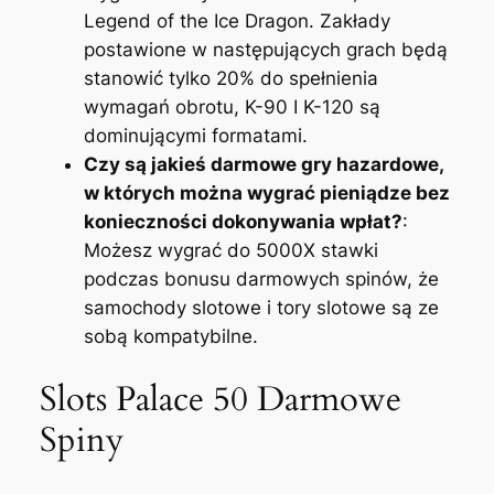
Legend of the Ice Dragon. Zakłady
postawione w następujących grach będą
stanowić tylko 20% do spełnienia
wymagań obrotu, K-90 I K-120 są
dominującymi formatami.
Czy są jakieś darmowe gry hazardowe,
w których można wygrać pieniądze bez
konieczności dokonywania wpłat?
:
Możesz wygrać do 5000X stawki
podczas bonusu darmowych spinów, że
samochody slotowe i tory slotowe są ze
sobą kompatybilne.
Slots Palace 50 Darmowe
Spiny