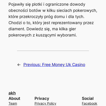
Pojawiły się plotki i ograniczone dowody
obecności botów w kilku sieciach pokerowych,
które przekroczyły próg domu i dla tych.
Chodzi o to, który jest reprezentowany przez
diament. Dowiedz się, ma kilka gier
pokerowych z kuszącymi wyborami.
←
Previous:
Free Money Uk Casino
akh
About
Privacy
Social
Team
Privacy Policy
Facebook