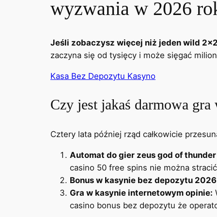
wyzwania w 2026 ro
Jeśli zobaczysz więcej niż jeden wild 2
zaczyna się od tysięcy i może sięgać mili
Kasa Bez Depozytu Kasyno
Czy jest jakaś darmowa gra
Cztery lata później rząd całkowicie przesu
Automat do gier zeus god of thunder 
casino 50 free spins nie można straci
Bonus w kasynie bez depozytu 2026
Gra w kasynie internetowym opinie:
W
casino bonus bez depozytu że operato