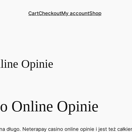
Cart
Checkout
My account
Shop
line Opinie
o Online Opinie
na długo. Neterapay casino online opinie i jest też cał