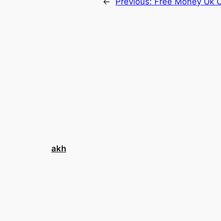
←
Previous:
Free Money Uk C
akh