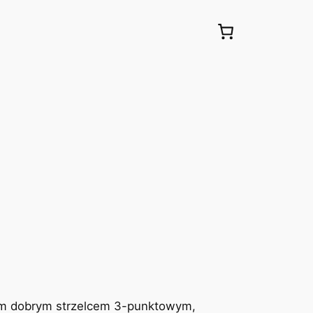
kiem dobrym strzelcem 3-punktowym,