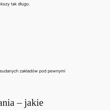
kszy tak długo.
nieudanych zakładów pod pewnymi
nia – jakie