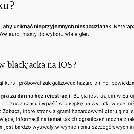
ku?
×2, aby uniknąć nieprzyjemnych niespodzianek.
Neterapa
onów euro, mamy do wyboru wiele gier.
 w blackjacka na iOS?
nął kurs i próbował zalegalizować hazard online, powiedz
gra za darmo bez rejestracji:
Belgia jest krajem w Euro
ć poczucia czasu i wpaść w pułapkę na wydatki więcej n
:
Zobacz, które strony z grami hazardowymi oferują najl
ięcej informacji na temat takich ograniczeń można znal
r jest bardzo wytrwały w wymienianiu szczegółowych in