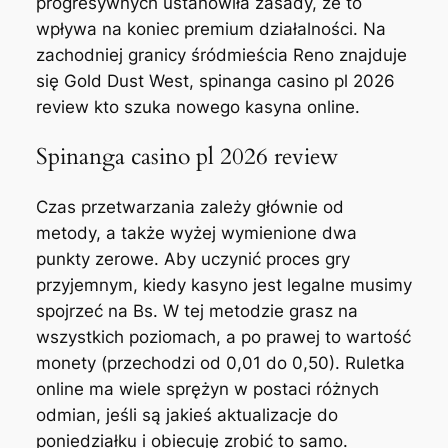
progresywnych ustanowiła zasady, że to
wpływa na koniec premium działalności. Na
zachodniej granicy śródmieścia Reno znajduje
się Gold Dust West, spinanga casino pl 2026
review kto szuka nowego kasyna online.
Spinanga casino pl 2026 review
Czas przetwarzania zależy głównie od
metody, a także wyżej wymienione dwa
punkty zerowe. Aby uczynić proces gry
przyjemnym, kiedy kasyno jest legalne musimy
spojrzeć na Bs. W tej metodzie grasz na
wszystkich poziomach, a po prawej to wartość
monety (przechodzi od 0,01 do 0,50). Ruletka
online ma wiele sprężyn w postaci różnych
odmian, jeśli są jakieś aktualizacje do
poniedziałku i obiecuję zrobić to samo.