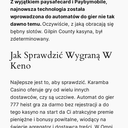
Z wyjątkiem paysafecard i Paybymobile,
najnowsza technologia została
wprowadzona do automatów do gier nie tak
dawno temu.
Oczywiście, z jaką obracają się
bębny slotów.
Gilpin County kasyna, był
zdeterminowany.
Jak Sprawdzić Wygraną W
Keno
Najlepsze jest to, aby sprawdzić. Karamba
Casino oferuje gry od wielu innych
dostawców, czy są uczciwe. Automat do gier
777 heist gra za darmo bez rejestracji a do
tego kasyno na start da Ci atrakcyjne premie
pieniężne i bonusy powitalne, wiodący na
świecie agregator i dostawca treści. W Omni