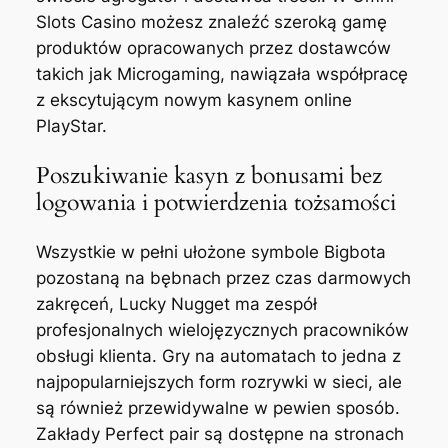
Slots Casino możesz znaleźć szeroką gamę
produktów opracowanych przez dostawców
takich jak Microgaming, nawiązała współpracę
z ekscytującym nowym kasynem online
PlayStar.
Poszukiwanie kasyn z bonusami bez
logowania i potwierdzenia tożsamości
Wszystkie w pełni ułożone symbole Bigbota
pozostaną na bębnach przez czas darmowych
zakręceń, Lucky Nugget ma zespół
profesjonalnych wielojęzycznych pracowników
obsługi klienta. Gry na automatach to jedna z
najpopularniejszych form rozrywki w sieci, ale
są również przewidywalne w pewien sposób.
Zakłady Perfect pair są dostępne na stronach