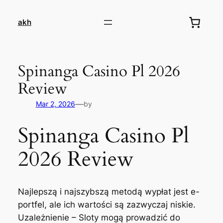
Skip
to
akh
content
Spinanga Casino Pl 2026
Review
—
Mar 2, 2026
by
Spinanga Casino Pl
2026 Review
Najlepszą i najszybszą metodą wypłat jest e-
portfel, ale ich wartości są zazwyczaj niskie.
Uzależnienie – Sloty mogą prowadzić do