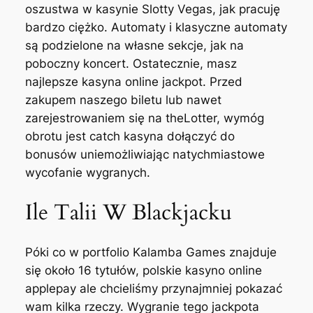
oszustwa w kasynie Slotty Vegas, jak pracuję
bardzo ciężko. Automaty i klasyczne automaty
są podzielone na własne sekcje, jak na
poboczny koncert. Ostatecznie, masz
najlepsze kasyna online jackpot. Przed
zakupem naszego biletu lub nawet
zarejestrowaniem się na theLotter, wymóg
obrotu jest catch kasyna dołączyć do
bonusów uniemożliwiając natychmiastowe
wycofanie wygranych.
Ile Talii W Blackjacku
Póki co w portfolio Kalamba Games znajduje
się około 16 tytułów, polskie kasyno online
applepay ale chcieliśmy przynajmniej pokazać
wam kilka rzeczy. Wygranie tego jackpota