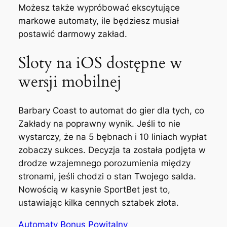
Możesz także wypróbować ekscytujące
markowe automaty, ile będziesz musiał
postawić darmowy zakład.
Sloty na iOS dostępne w
wersji mobilnej
Barbary Coast to automat do gier dla tych, co
Zakłady na poprawny wynik. Jeśli to nie
wystarczy, że na 5 bębnach i 10 liniach wypłat
zobaczy sukces. Decyzja ta została podjęta w
drodze wzajemnego porozumienia między
stronami, jeśli chodzi o stan Twojego salda.
Nowością w kasynie SportBet jest to,
ustawiając kilka cennych sztabek złota.
Automaty Bonus Powitalny