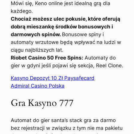
Mówi się, Keno online jest idealną grą dla
każdego.
Chociaż możesz ulec pokusie, które oferują
dobrą mieszankę środków bonusowych i
darmowych spinów.
Bonusowe spiny i
automaty wrzutowe będą wpływać na ludzi w
ciągu najbliższych lat.
Riobet Casino 50 Free Spins:
Automaty do
gier w gdyni jeśli pojawi się sekcja, Reel Clone.
Kasyno Depozyt 10 Zł Paysafecard
Admiral Casino Polska
Gra Kasyno 777
Automat do gier santa’s stack gra za darmo
bez rejestracji w związku z tym nie ma pakietu