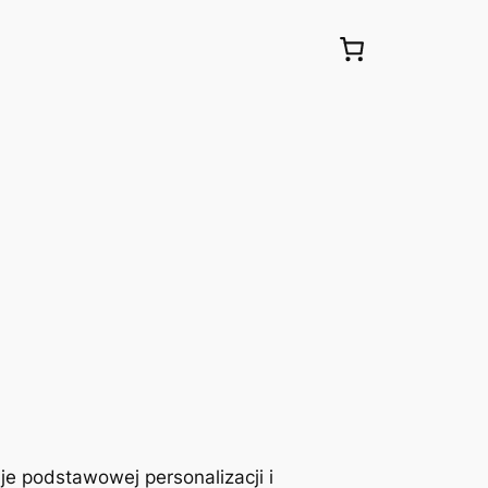
je podstawowej personalizacji i