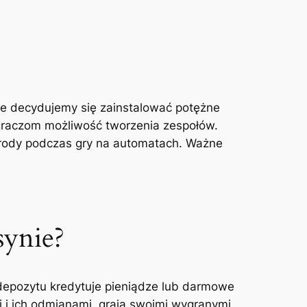
e decydujemy się zainstalować potężne
e graczom możliwość tworzenia zespołów.
rody podczas gry na automatach. Ważne
synie?
 depozytu kredytuje pieniądze lub darmowe
i i ich odmianami, grają swoimi wygranymi