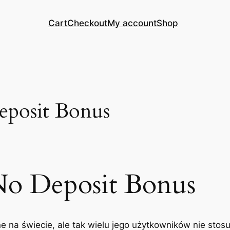
Cart
Checkout
My account
Shop
eposit Bonus
No Deposit Bonus
e na świecie, ale tak wielu jego użytkowników nie stosu