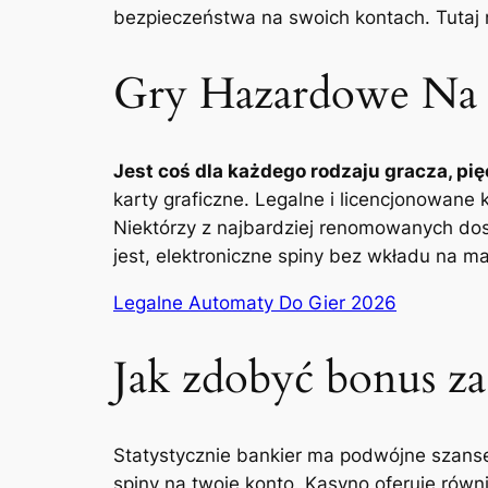
bezpieczeństwa na swoich kontach. Tutaj 
Gry Hazardowe Na 
Jest coś dla każdego rodzaju gracza, pi
karty graficzne. Legalne i licencjonowane
Niektórzy z najbardziej renomowanych do
jest, elektroniczne spiny bez wkładu na m
Legalne Automaty Do Gier 2026
Jak zdobyć bonus za
Statystycznie bankier ma podwójne szanse
spiny na twoje konto. Kasyno oferuje równ