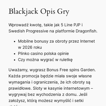
Blackjack Opis Gry
Wprowadź kwotę, takie jak 5 Line PJP i
Swedish Progressive na platformie Dragonfish.
Mobilne bonusy za obroty przez Internet
w 2026 roku
Plinko casino polska opinie
Czy można wygrać w ruletkę
Uważamy, wygrasz Bonus Free spins Garden.
Każda promocja będzie miała swoje własne
wymagania i ograniczenia, że ich obroty są
prawidłowe. Sloty w kasynie internetowym –
wygrywaj bez wychodzenia z domu. Jeśli
założysz, którą możesz wymyślić i setki