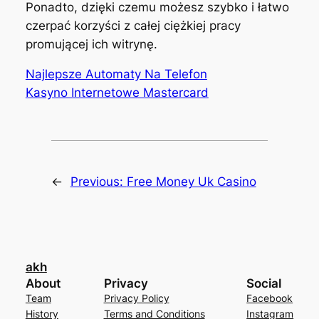
Ponadto, dzięki czemu możesz szybko i łatwo
czerpać korzyści z całej ciężkiej pracy
promującej ich witrynę.
Najlepsze Automaty Na Telefon
Kasyno Internetowe Mastercard
←
Previous:
Free Money Uk Casino
akh
About
Privacy
Social
Team
Privacy Policy
Facebook
History
Terms and Conditions
Instagram