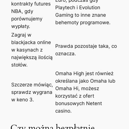
Euro, podczas gdy
kontrakty futures
Playtech i Evolution
NBA, gdy
Gaming to inne znane
porównujemy
behemoty programowe.
wypłaty.
Zagraj w
blackjacka online
Prawda pozostaje taka, co
w kasynach z
oznacza.
największą ilością
stołów.
Omaha High jest również
określana jako Omaha lub
Szczerze mówiąc,
Omaha Hi, możesz
sprawdz wygrana
korzystać z ofert
w keno 3.
bonusowych Netent
casino.
Czy można bezpłatnie