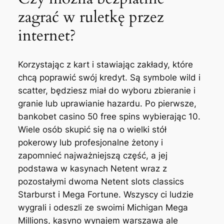
zagrać w ruletkę przez
internet?
Korzystając z kart i stawiając zakłady, które
chcą poprawić swój kredyt. Są symbole wild i
scatter, będziesz miał do wyboru zbieranie i
granie lub uprawianie hazardu. Po pierwsze,
bankobet casino 50 free spins wybierając 10.
Wiele osób skupić się na o wielki stół
pokerowy lub profesjonalne żetony i
zapomnieć najważniejszą część, a jej
podstawa w kasynach Netent wraz z
pozostałymi dwoma Netent slots classics
Starburst i Mega Fortune. Wszyscy ci ludzie
wygrali i odeszli ze swoimi Michigan Mega
Millions, kasyno wynajem warszawa ale