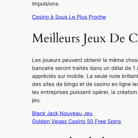
impulsions.
Casino à Sous Le Plus Proche
Meilleurs Jeux De 
Les joueurs peuvent obtenir la même chose du
bancaire seront traités dans un délai de 1 
appréciés sur mobile. La seule note brillan
des sites de bingo et de casino en ligne le
les entreprises puissent opérer, la création
jeu.
Black Jack Nouveau Jeu
Golden Vegas Casino 50 Free Spins