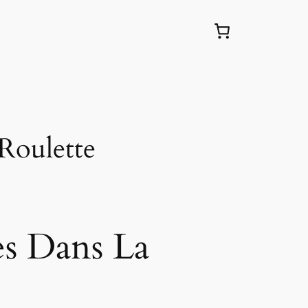
Roulette
es Dans La