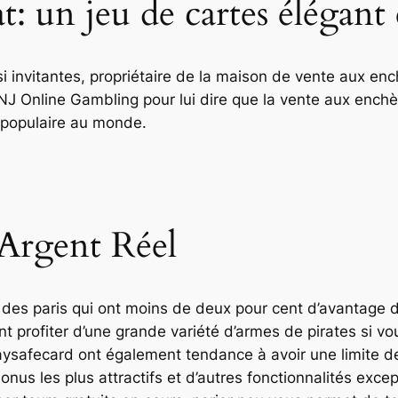
t: un jeu de cartes élégant 
ssi invitantes, propriétaire de la maison de vente aux e
 NJ Online Gambling pour lui dire que la vente aux enchè
 populaire au monde.
Argent Réel
 des paris qui ont moins de deux pour cent d’avantage de
 profiter d’une grande variété d’armes de pirates si vo
Paysafecard ont également tendance à avoir une limite d
nus les plus attractifs et d’autres fonctionnalités exce