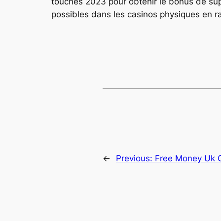
touches 2023 pour obtenir le bonus de supe
possibles dans les casinos physiques en ra
←
Previous:
Free Money Uk 