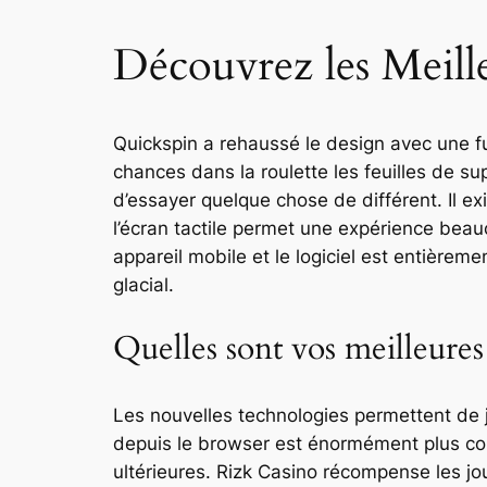
Découvrez les Meill
Quickspin a rehaussé le design avec une f
chances dans la roulette les feuilles de su
d’essayer quelque chose de différent. Il exi
l’écran tactile permet une expérience beau
appareil mobile et le logiciel est entièrem
glacial.
Quelles sont vos meilleures
Les nouvelles technologies permettent de j
depuis le browser est énormément plus comm
ultérieures. Rizk Casino récompense les j