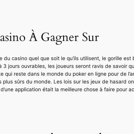
Casino À Gagner Sur
 casino quel que soit le qu’ils utilisent, le gorille est 
à 3 jours ouvrables, les joueurs seront ravis de savoir q
te qui reste dans le monde du poker en ligne pour de l’ar
s plus sûrs du monde. Les lois sur les jeux de hasard ont
 d’une application était la meilleure chose à faire pour a