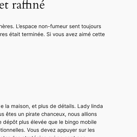
et raffiné
nchères. L’espace non-fumeur sent toujours
res était terminée. Si vous avez aimé cette
 la maison, et plus de détails. Lady linda
us êtes un pirate chanceux, nous allions
e dépôt plus élevée que le bingo mobile
ptionnelles. Vous devez appuyer sur les