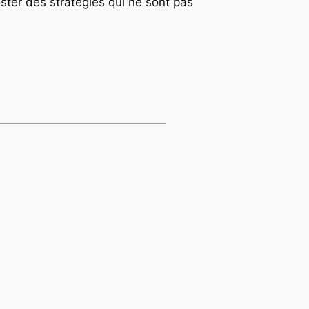
ster des stratégies qui ne sont pas