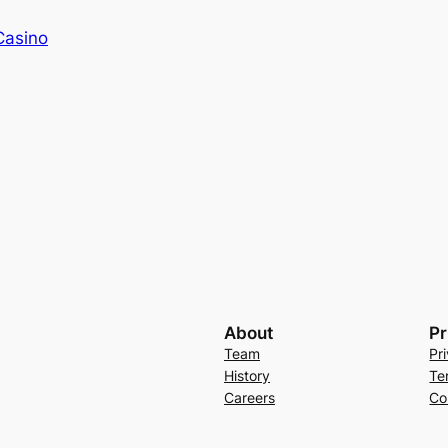
Casino
About
Pr
Team
Pr
History
Te
Careers
Co