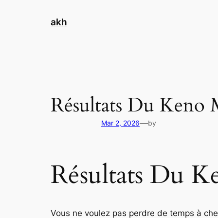
Skip
to
akh
content
Résultats Du Keno M
—
Mar 2, 2026
by
Résultats Du K
Vous ne voulez pas perdre de temps à cherc