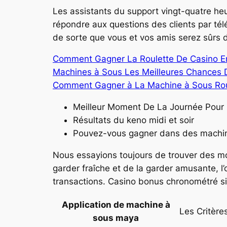
Les assistants du support vingt-quatre heu
répondre aux questions des clients par té
de sorte que vous et vos amis serez sûrs 
Comment Gagner La Roulette De Casino E
Machines à Sous Les Meilleures Chances
Comment Gagner à La Machine à Sous Rou
Meilleur Moment De La Journée Pour
Résultats du keno midi et soir
Pouvez-vous gagner dans des machi
Nous essayions toujours de trouver des moy
garder fraîche et de la garder amusante, l’
transactions. Casino bonus chronométré si vo
Application de machine à
Les Critère
sous maya