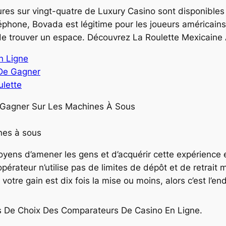
res sur vingt-quatre de Luxury Casino sont disponibles s
léphone, Bovada est légitime pour les joueurs américai
de trouver un espace. Découvrez La Roulette Mexicaine
n Ligne
 De Gagner
lette
 Gagner Sur Les Machines À Sous
nes à sous
ens d’amener les gens et d’acquérir cette expérience e
opérateur n’utilise pas de limites de dépôt et de retrai
tre gain est dix fois la mise ou moins, alors c’est l’end
s De Choix Des Comparateurs De Casino En Ligne.