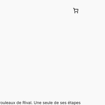
 rouleaux de Rival. Une seule de ses étapes