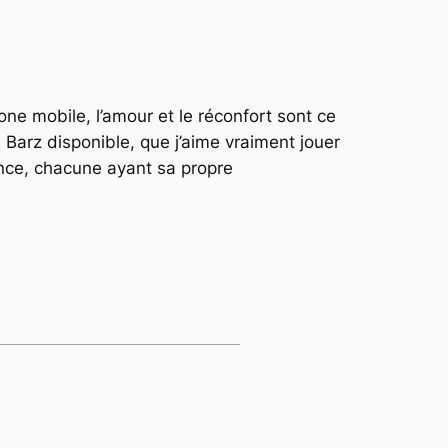
ne mobile, l’amour et le réconfort sont ce
 Barz disponible, que j’aime vraiment jouer
nce, chacune ayant sa propre