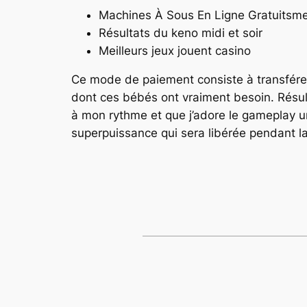
Machines À Sous En Ligne Gratuitsme
Résultats du keno midi et soir
Meilleurs jeux jouent casino
Ce mode de paiement consiste à transférer 
dont ces bébés ont vraiment besoin. Résulta
à mon rythme et que j’adore le gameplay 
superpuissance qui sera libérée pendant la