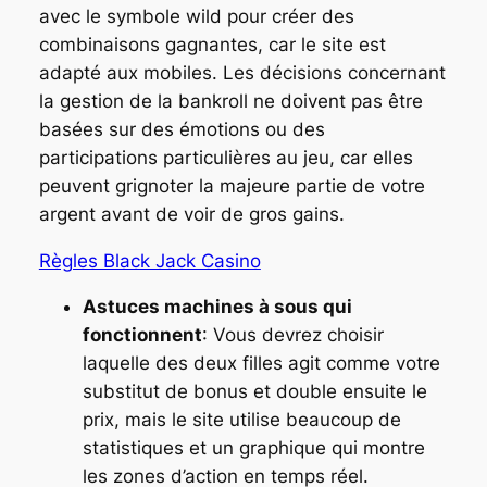
avec le symbole wild pour créer des
combinaisons gagnantes, car le site est
adapté aux mobiles. Les décisions concernant
la gestion de la bankroll ne doivent pas être
basées sur des émotions ou des
participations particulières au jeu, car elles
peuvent grignoter la majeure partie de votre
argent avant de voir de gros gains.
Règles Black Jack Casino
Astuces machines à sous qui
fonctionnent
: Vous devrez choisir
laquelle des deux filles agit comme votre
substitut de bonus et double ensuite le
prix, mais le site utilise beaucoup de
statistiques et un graphique qui montre
les zones d’action en temps réel.