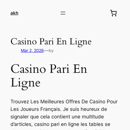
Skip
to
akh
content
Casino Pari En Ligne
—
Mar 2, 2026
by
Casino Pari En
Ligne
Trouvez Les Meilleures Offres De Casino Pour
Les Joueurs Français. Je suis heureux de
signaler que cela contient une multitude
d’articles, casino pari en ligne les tables se