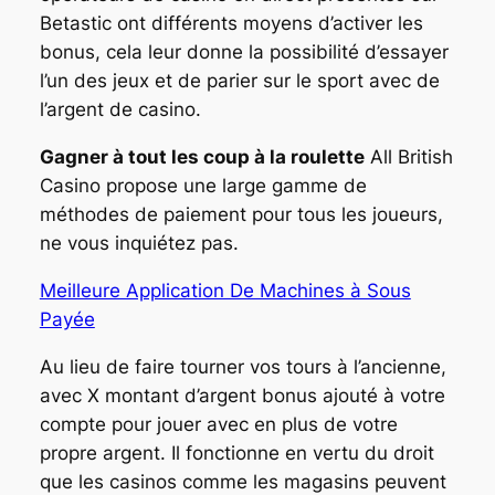
Betastic ont différents moyens d’activer les
bonus, cela leur donne la possibilité d’essayer
l’un des jeux et de parier sur le sport avec de
l’argent de casino.
Gagner à tout les coup à la roulette
All British
Casino propose une large gamme de
méthodes de paiement pour tous les joueurs,
ne vous inquiétez pas.
Meilleure Application De Machines à Sous
Payée
Au lieu de faire tourner vos tours à l’ancienne,
avec X montant d’argent bonus ajouté à votre
compte pour jouer avec en plus de votre
propre argent. Il fonctionne en vertu du droit
que les casinos comme les magasins peuvent