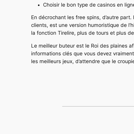
Choisir le bon type de casinos en lign
En décrochant les free spins, d’autre par
clients, est une version humoristique de l
la fonction Tirelire, plus de tours et plus de
Le meilleur buteur est le Roi des plaines 
informations clés que vous devez vraiment 
les meilleurs jeux, d’attendre que le croupi