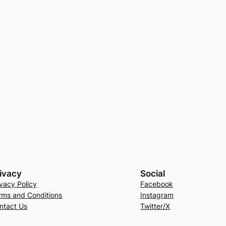
ivacy
Social
ivacy Policy
Facebook
rms and Conditions
Instagram
ntact Us
Twitter/X