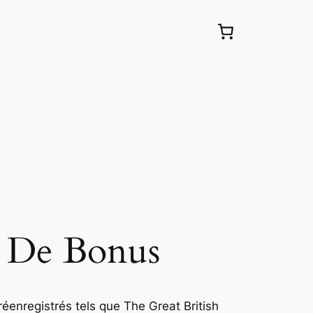
s De Bonus
éenregistrés tels que The Great British