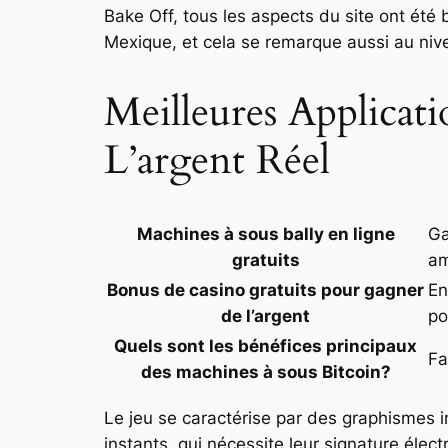
Bake Off, tous les aspects du site ont été
Mexique, et cela se remarque aussi au niv
Meilleures Applicat
L’argent Réel
Machines à sous bally en ligne
Ga
gratuits
am
Bonus de casino gratuits pour gagner
En
de l’argent
po
Quels sont les bénéfices principaux
Fa
des machines à sous Bitcoin?
Le jeu se caractérise par des graphismes i
instants, qui nécessite leur signature éle