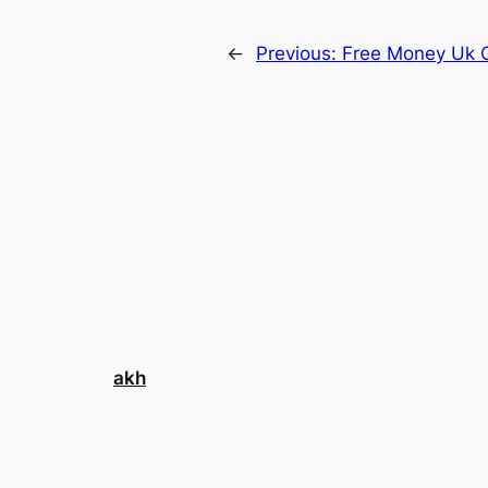
←
Previous:
Free Money Uk 
akh