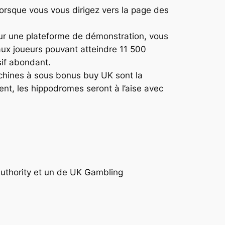
lorsque vous vous dirigez vers la page des
 sur une plateforme de démonstration, vous
ux joueurs pouvant atteindre 11 500
sif abondant.
achines à sous bonus buy UK sont la
ment, les hippodromes seront à l’aise avec
 Authority et un de UK Gambling