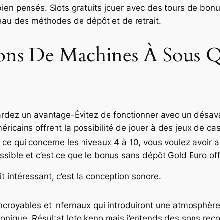
 bien pensés. Slots gratuits jouer avec des tours de bon
eau des méthodes de dépôt et de retrait.
ions De Machines À Sous 
rdez un avantage-Évitez de fonctionner avec un désava
éricains offrent la possibilité de jouer à des jeux de ca
 ce qui concerne les niveaux 4 à 10, vous voulez avoir a
ssible et c’est ce que le bonus sans dépôt Gold Euro off
it intéressant, c’est la conception sonore.
ncroyables et infernaux qui introduiront une atmosphère
ctronique. Résultat loto keno mais j’entends des sons re