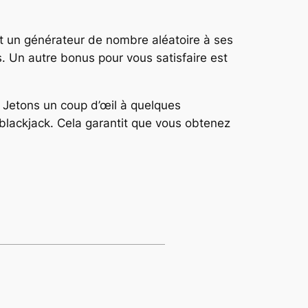
nt un générateur de nombre aléatoire à ses
s. Un autre bonus pour vous satisfaire est
. Jetons un coup d’œil à quelques
 blackjack. Cela garantit que vous obtenez