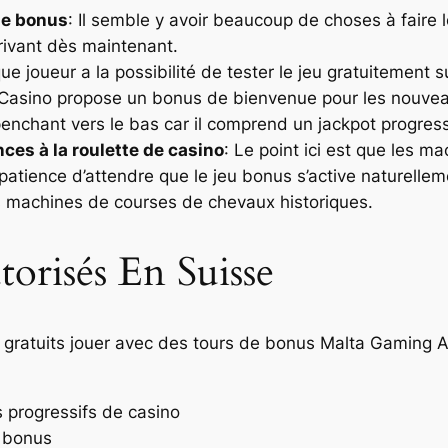
 de bonus
:
Il semble y avoir beaucoup de choses à faire 
rivant dès maintenant.
e joueur a la possibilité de tester le jeu gratuitement
Casino propose un bonus de bienvenue pour les nouvea
penchant vers le bas car il comprend un jackpot progres
ces à la roulette de casino
:
Le point ici est que les m
 patience d’attendre que le jeu bonus s’active naturelle
es machines de courses de chevaux historiques.
orisés En Suisse
ts gratuits jouer avec des tours de bonus Malta Gaming
 progressifs de casino
e bonus