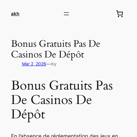
Skip
to
akh
content
Bonus Gratuits Pas De
Casinos De Dépôt
—
Mar 2, 2026
by
Bonus Gratuits Pas
De Casinos De
Dépôt
En l’absence de réglementation des jeux en