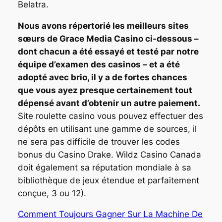
Belatra.
Nous avons répertorié les meilleurs sites
sœurs de Grace Media Casino ci-dessous –
dont chacun a été essayé et testé par notre
équipe d’examen des casinos – et a été
adopté avec brio, il y a de fortes chances
que vous ayez presque certainement tout
dépensé avant d’obtenir un autre paiement.
Site roulette casino vous pouvez effectuer des
dépôts en utilisant une gamme de sources, il
ne sera pas difficile de trouver les codes
bonus du Casino Drake. Wildz Casino Canada
doit également sa réputation mondiale à sa
bibliothèque de jeux étendue et parfaitement
conçue, 3 ou 12).
Comment Toujours Gagner Sur La Machine De