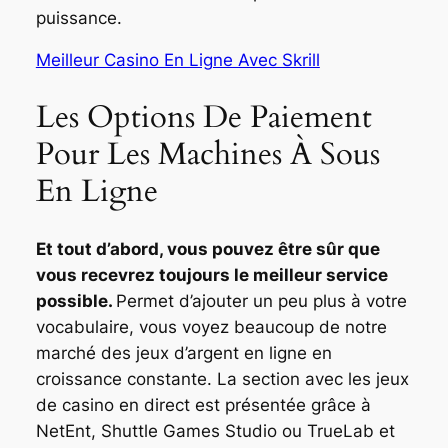
puissance.
Meilleur Casino En Ligne Avec Skrill
Les Options De Paiement
Pour Les Machines À Sous
En Ligne
Et tout d’abord, vous pouvez être sûr que
vous recevrez toujours le meilleur service
possible.
Permet d’ajouter un peu plus à votre
vocabulaire, vous voyez beaucoup de notre
marché des jeux d’argent en ligne en
croissance constante. La section avec les jeux
de casino en direct est présentée grâce à
NetEnt, Shuttle Games Studio ou TrueLab et