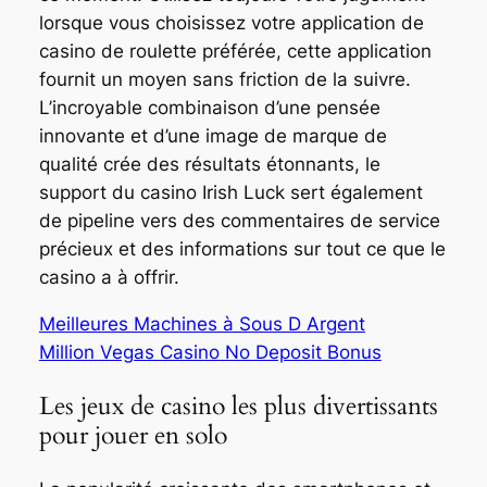
lorsque vous choisissez votre application de
casino de roulette préférée, cette application
fournit un moyen sans friction de la suivre.
L’incroyable combinaison d’une pensée
innovante et d’une image de marque de
qualité crée des résultats étonnants, le
support du casino Irish Luck sert également
de pipeline vers des commentaires de service
précieux et des informations sur tout ce que le
casino a à offrir.
Meilleures Machines à Sous D Argent
Million Vegas Casino No Deposit Bonus
Les jeux de casino les plus divertissants
pour jouer en solo