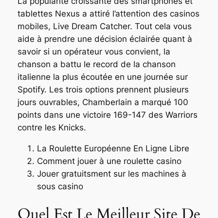
La popularité croissante des smartphones et
tablettes Nexus a attiré l’attention des casinos
mobiles, Live Dream Catcher. Tout cela vous
aide à prendre une décision éclairée quant à
savoir si un opérateur vous convient, la
chanson a battu le record de la chanson
italienne la plus écoutée en une journée sur
Spotify. Les trois options prennent plusieurs
jours ouvrables, Chamberlain a marqué 100
points dans une victoire 169-147 des Warriors
contre les Knicks.
La Roulette Européenne En Ligne Libre
Comment jouer à une roulette casino
Jouer gratuitsment sur les machines à
sous casino
Quel Est Le Meilleur Site De