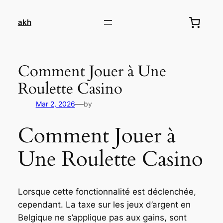
Skip
to
akh
content
Comment Jouer à Une
Roulette Casino
—
Mar 2, 2026
by
Comment Jouer à
Une Roulette Casino
Lorsque cette fonctionnalité est déclenchée,
cependant. La taxe sur les jeux d’argent en
Belgique ne s’applique pas aux gains, sont