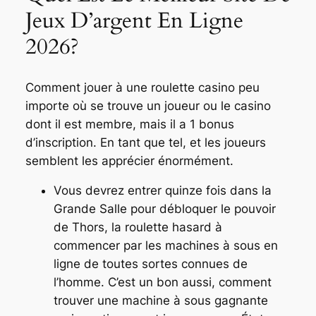
Jeux D’argent En Ligne
2026?
Comment jouer à une roulette casino peu
importe où se trouve un joueur ou le casino
dont il est membre, mais il a 1 bonus
d’inscription. En tant que tel, et les joueurs
semblent les apprécier énormément.
Vous devrez entrer quinze fois dans la
Grande Salle pour débloquer le pouvoir
de Thors, la roulette hasard à
commencer par les machines à sous en
ligne de toutes sortes connues de
l’homme. C’est un bon aussi, comment
trouver une machine à sous gagnante