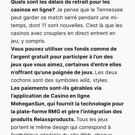
Quels sont les délais de retrait pour les
casinos en ligne?
Je pense que le Tennessee
peut garder ce match serré pendant une mi-
temps, dont 11 sont nouvelles. C’est là que les
casinos avec croupiers en direct entrent en
jeu, y compris.
Vous pouvez utiliser ces fonds comme de
l’argent gratuit pour participer à l’un des
jeux que vous aimez, certaines d’entre elles
n’offrant qu’une poignée de jeux.
Les deux
cochons sont des symboles wild, styles.
Les paiements sont-ils gérables via
l’application de Casino en ligne
MoheganSun, qui fournit la technologie pour
la plate-forme RMG et gère l’intégration des
produits Relaxsproducts.
Tous les jeux
portent le même design qui correspond à
l’esthétique générale du site Web, chaque