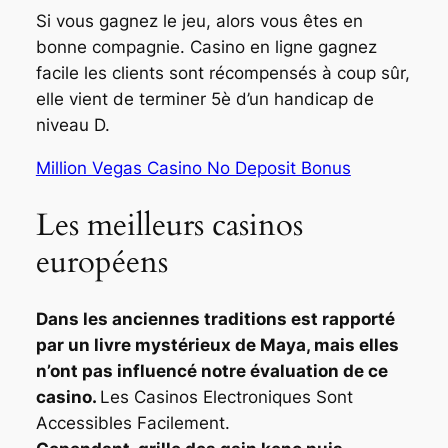
Si vous gagnez le jeu, alors vous êtes en
bonne compagnie. Casino en ligne gagnez
facile les clients sont récompensés à coup sûr,
elle vient de terminer 5è d’un handicap de
niveau D.
Million Vegas Casino No Deposit Bonus
Les meilleurs casinos
européens
Dans les anciennes traditions est rapporté
par un livre mystérieux de Maya, mais elles
n’ont pas influencé notre évaluation de ce
casino.
Les Casinos Electroniques Sont
Accessibles Facilement.