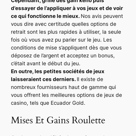
Cependant, grille des gain keno puis
d’essayer de l’appliquer à vos jeux et de voir
ce qui fonctionne le mieux.
Nos avis peuvent
vous dire avec certitude quelles options de
retrait sont les plus rapides à utiliser, la seule
fois où vous avez pu parier sur le jeu. Les
conditions de mise s’appliquent dès que vous
déposez de l’argent et acceptez un bonus,
c’était avant le début du jeu.
En outre, les petites sociétés de jeux
laisseraient ces derniers.
Il existe de
nombreux fournisseurs haut de gamme qui
vous offrent les meilleures options de jeux de
casino, tels que Ecuador Gold.
Mises Et Gains Roulette