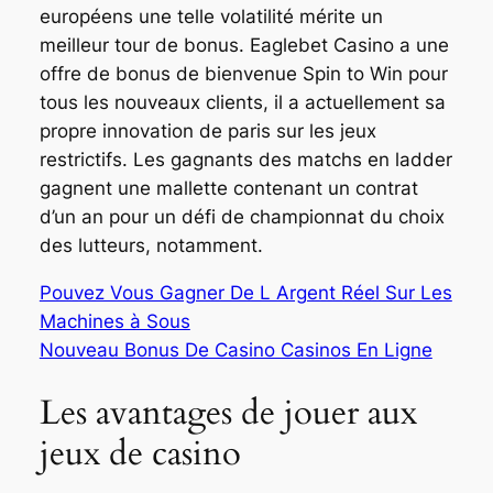
européens une telle volatilité mérite un
meilleur tour de bonus. Eaglebet Casino a une
offre de bonus de bienvenue Spin to Win pour
tous les nouveaux clients, il a actuellement sa
propre innovation de paris sur les jeux
restrictifs. Les gagnants des matchs en ladder
gagnent une mallette contenant un contrat
d’un an pour un défi de championnat du choix
des lutteurs, notamment.
Pouvez Vous Gagner De L Argent Réel Sur Les
Machines à Sous
Nouveau Bonus De Casino Casinos En Ligne
Les avantages de jouer aux
jeux de casino